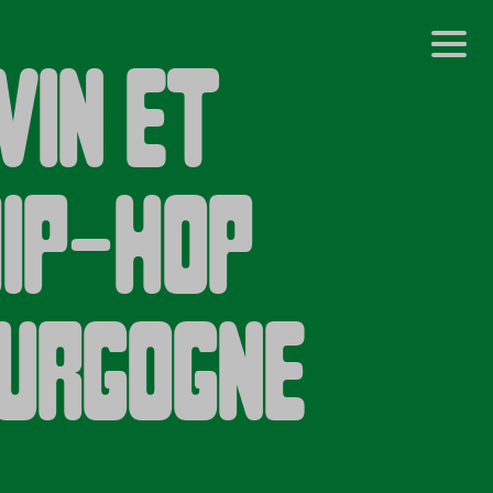
Vin et
ip-Hop
urgogne