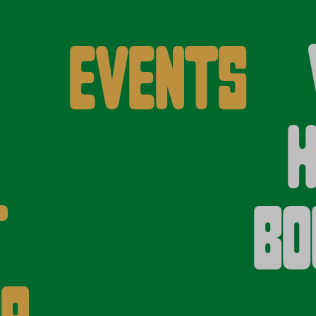
Events
H
t
Bo